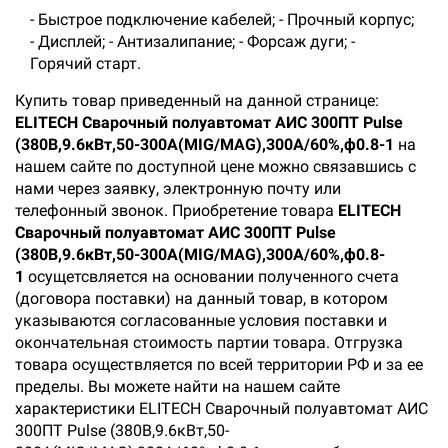
- Быстрое подключение кабелей; - Прочный корпус;
- Дисплей; - Антизалипание; - Форсаж дуги; -
Горячий старт.
Купить товар приведенный на данной странице:
ELITECH Сварочный полуавтомат АИС 300ПТ Pulse
(380В,9.6кВт,50-300A(MIG/MAG),300А/60%,ф0.8-1
на
нашем сайте по доступной цене можно связавшись с
нами через заявку, электронную почту или
телефонный звонок. Приобретение товара
ELITECH
Сварочный полуавтомат АИС 300ПТ Pulse
(380В,9.6кВт,50-300A(MIG/MAG),300А/60%,ф0.8-
1
осущетсвляется на основании полученного счета
(договора поставки) на данный товар, в котором
указываются согласованные условия поставки и
окончательная стоимость партии товара. Отгрузка
товара осуществляется по всей территории РФ и за ее
пределы. Вы можете найти на нашем сайте
характеристики ELITECH Сварочный полуавтомат АИС
300ПТ Pulse (380В,9.6кВт,50-