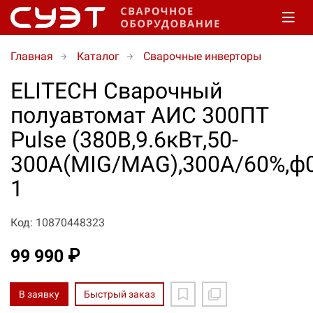
Главная
Каталог
Сварочные инверторы
ELITECH Сварочный
полуавтомат АИС 300ПТ
Pulse (380В,9.6кВт,50-
300A(MIG/MAG),300А/60%,ф0
1
Код: 10870448323
99 990 ₽
В заявку
Быстрый заказ