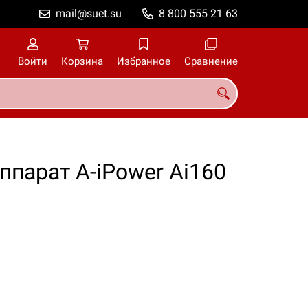
mail@suet.su
8 800 555 21 63
Войти
Корзина
Избранное
Сравнение
парат A-iPower Ai160