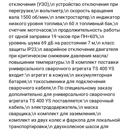
отключения (УЗО),\n устройство отключения при
перегрузке,\n вольтметр,\n скорость вращения
вала 1500 об/мин,\n электростартер,\n индикатор
низкого уровня топлива,\n 60 л топливный бак,\n
счетчик моточасов,\n продолжительность работы
от одной заправки 19 часов при ПН=60%,\n
уровень шума 69 дБ на расстоянии 7 м,\n класс
защиты IP23,\n аварийное отключение двигателя
при критическом снижении давления масла/
повышении температуры.\n В комплект поставки
универсального сварочного агрегата TS 400 YS
входит:\n агрегат в кожухе,\n аккумуляторная
батарея,\n токосъемники для подключения
сварочного кабеля,\n По специальному заказу
дополнительно для универсального сварочного
агрегата TS 400 YS поставляется:\n сварочный
кабель,\n электрододержатель,\n маска
сварщика,\n комплект для заземления,\n
комплект из двух колес и фаркопа для локальной
транспортировки,\n двухколесное шасси для