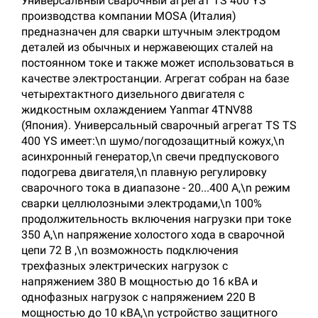
Универсальный сварочный агрегат TS 400 YS
производства компании MOSA (Италия)
предназначен для сварки штучным электродом
деталей из обычных и нержавеющих сталей на
постоянном токе и также может использоваться в
качестве электростанции. Агрегат собран на базе
четырехтактного дизельного двигателя с
жидкостным охлаждением Yanmar 4TNV88
(Япония). Универсальный сварочный агрегат TS TS
400 YS имеет:\n шумо/погодозащитный кожух,\n
асинхронный генератор,\n свечи предпускового
подогрева двигателя,\n плавную регулировку
сварочного тока в диапазоне - 20...400 А,\n режим
сварки целлюлозными электродами,\n 100%
продолжительность включения нагрузки при токе
350 А,\n напряжение холостого хода в сварочной
цепи 72 В ,\n возможность подключения
трехфазных электрических нагрузок с
напряжением 380 В мощностью до 16 кВА и
однофазных нагрузок с напряжением 220 В
мощностью до 10 кВА,\n устройство защитного